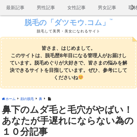
コ
最新記事
男性記事
女性記事
男女記事
取
ン
テ
™
脱毛の「ダツモウ.コム」
ン
脱毛して美男・美女になれるサイト
ツ
へ
ス
皆さま、はじめまして。
キ
このサイトは、脱毛歴8年目になる管理人がお届けし
ッ
ています。脱毛めぐりが大好きで、皆さまの悩みを解
プ
決できるサイトを目指しています。ぜひ、参考にして
くださいね
ホーム
顔の脱毛
鼻
鼻下のムダ毛と毛穴がやばい！
あなたが手遅れにならない為の
１０分記事