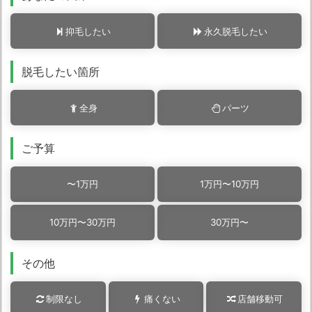
抑毛したい
永久脱毛したい
脱毛したい箇所
全身
パーツ
ご予算
〜1万円
1万円〜
10万円
10万円〜
30万円
30万円〜
その他
制限なし
痛くない
店舗移動可