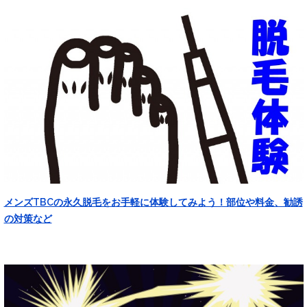
メンズTBCの永久脱毛をお手軽に体験してみよう！部位や料金、勧誘
の対策など