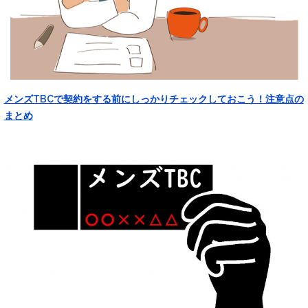
メンズTBCで契約をする前にしっかりチェックしておこう！注意点の
まとめ