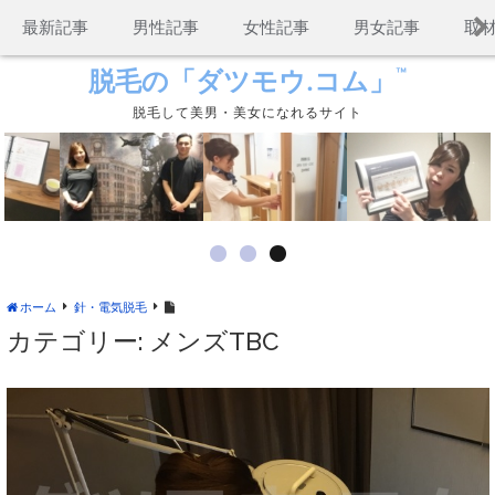
コ
最新記事
男性記事
女性記事
男女記事
取
ン
テ
™
脱毛の「ダツモウ.コム」
ン
脱毛して美男・美女になれるサイト
ツ
へ
ス
キ
ッ
プ
ホーム
針・電気脱毛
カテゴリー: メンズTBC