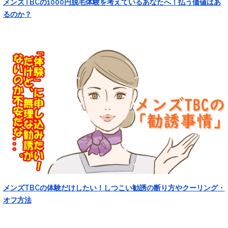
メンズTBCの1000円脱毛体験を考えているあなたへ！払う価値はあ
るのか？
メンズTBCの体験だけしたい！しつこい勧誘の断り方やクーリング・
オフ方法