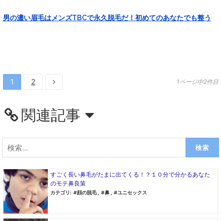
男の濃い眉毛はメンズTBCで永久脱毛だ！初めてのあなたでも整う
ペ
ペ
投
1
2
1ページ中2件目
ー
ー
ジ
ジ
稿
関連記事
ナ
検
ビ
索:
ゲ
すごく長い鼻毛がたまに出てくる！？１０分で分かるあなた
ー
のモテ鼻良策
カテゴリ:
顔の脱毛
,
鼻
,
ユニセックス
シ