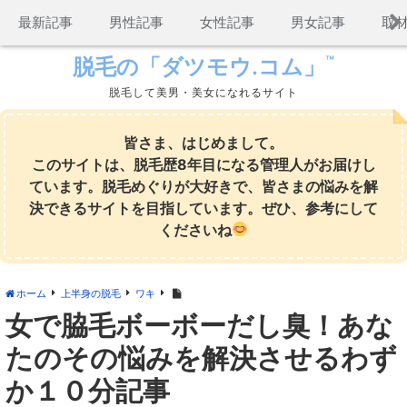
コ
最新記事
男性記事
女性記事
男女記事
取
ン
テ
™
脱毛の「ダツモウ.コム」
ン
脱毛して美男・美女になれるサイト
ツ
へ
ス
皆さま、はじめまして。
キ
このサイトは、脱毛歴8年目になる管理人がお届けし
ッ
ています。脱毛めぐりが大好きで、皆さまの悩みを解
プ
決できるサイトを目指しています。ぜひ、参考にして
くださいね
ホーム
上半身の脱毛
ワキ
女で脇毛ボーボーだし臭！あな
たのその悩みを解決させるわず
か１０分記事