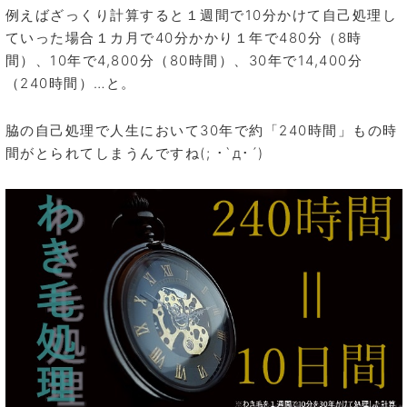
例えばざっくり計算すると１週間で10分かけて自己処理し
ていった場合１カ月で40分かかり１年で480分（8時
間）、10年で4,800分（80時間）、30年で14,400分
（240時間）…と。
脇の自己処理で人生において30年で約「240時間」もの時
間がとられてしまうんですね(; ･`д･´)