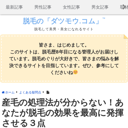
コ
最新記事
男性記事
女性記事
男女記事
取
ン
テ
™
脱毛の「ダツモウ.コム」
ン
脱毛して美男・美女になれるサイト
ツ
へ
ス
皆さま、はじめまして。
キ
このサイトは、脱毛歴8年目になる管理人がお届けし
ッ
ています。脱毛めぐりが大好きで、皆さまの悩みを解
プ
決できるサイトを目指しています。ぜひ、参考にして
くださいね
ホーム
よくある疑問点
産毛の処理法が分からない！あ
なたが脱毛の効果を最高に発揮
させる３点