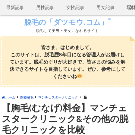
コ
最新記事
男性記事
女性記事
男女記事
取
ン
テ
™
脱毛の「ダツモウ.コム」
ン
脱毛して美男・美女になれるサイト
ツ
へ
ス
皆さま、はじめまして。
キ
このサイトは、脱毛歴8年目になる管理人がお届けし
ッ
ています。脱毛めぐりが大好きで、皆さまの悩みを解
プ
決できるサイトを目指しています。ぜひ、参考にして
くださいね
ホーム
医療脱毛
マンチェスタークリニック
【胸毛(むなげ)料金】マンチェ
スタークリニック&その他の脱
毛クリニックを比較