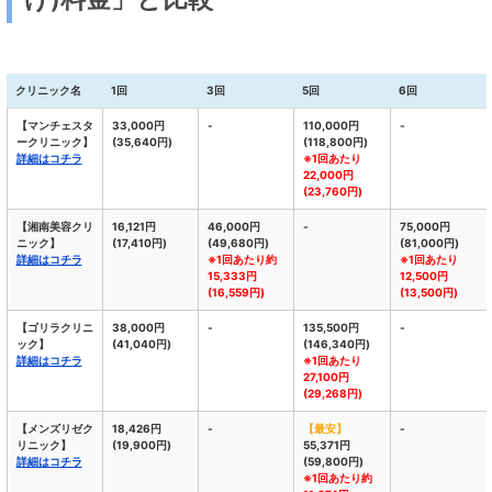
クリニック名
1回
3回
5回
6回
【マンチェスタ
33,000円
-
110,000円
-
ークリニック】
(35,640円)
(118,800円)
詳細はコチラ
※1回あたり
22,000円
(23,760円)
【湘南美容クリ
16,121円
46,000円
-
75,000円
ニック】
(17,410円)
(49,680円)
(81,000円)
詳細はコチラ
※1回あたり約
※1回あたり
15,333円
12,500円
(16,559円)
(13,500円)
【ゴリラクリニ
38,000円
-
135,500円
-
ック】
(41,040円)
(146,340円)
詳細はコチラ
※1回あたり
27,100円
(29,268円)
【メンズリゼク
18,426円
-
【最安】
-
リニック】
(19,900円)
55,371円
詳細はコチラ
(59,800円)
※1回あたり約