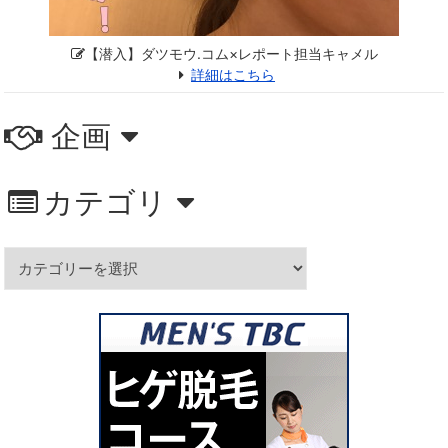
【潜入】ダツモウ.コム×レポート担当キャメル
詳細はこちら
企画
カテゴリ
カ
テ
ゴ
リ
ー