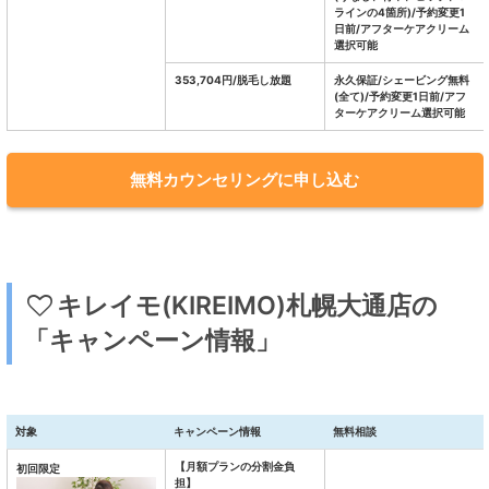
ラインの4箇所)/予約変更1
日前/アフターケアクリーム
選択可能
353,704円/脱毛し放題
永久保証/シェービング無料
(全て)/予約変更1日前/アフ
ターケアクリーム選択可能
無料カウンセリングに申し込む
キレイモ(KIREIMO)札幌大通店の
「キャンペーン情報」
対象
キャンペーン情報
無料相談
【月額プランの分割金負
初回限定
担】