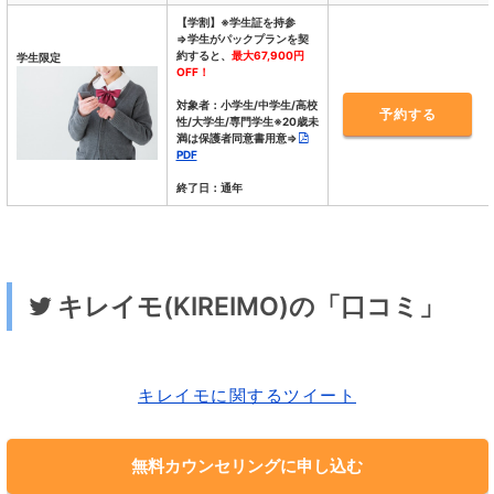
【学割】※学生証を持参
⇒学生がパックプランを契
約すると、
最大67,900円
学生限定
OFF！
対象者：小学生/中学生/高校
予約する
性/大学生/専門学生※20歳未
満は保護者同意書用意⇒
PDF
終了日：通年
キレイモ(KIREIMO)の「口コミ」
キレイモに関するツイート
無料カウンセリングに申し込む