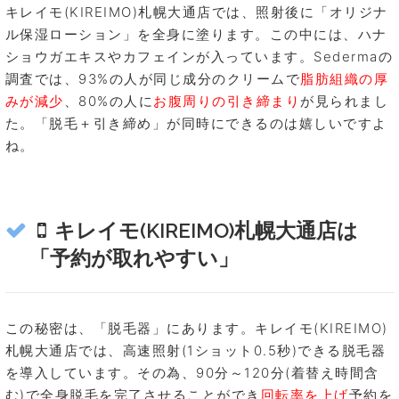
キレイモ(KIREIMO)札幌大通店では、照射後に「オリジナ
ル保湿ローション」を全身に塗ります。この中には、ハナ
ショウガエキスやカフェインが入っています。Sedermaの
調査では、93%の人が同じ成分のクリームで
脂肪組織の厚
みが減少
、80%の人に
お腹周りの引き締まり
が見られまし
た。「脱毛＋引き締め」が同時にできるのは嬉しいですよ
ね。
キレイモ(KIREIMO)札幌大通店は
「予約が取れやすい」
この秘密は、「脱毛器」にあります。キレイモ(KIREIMO)
札幌大通店では、高速照射(1ショット0.5秒)できる脱毛器
を導入しています。その為、90分～120分(着替え時間含
む)で全身脱毛を完了させることができ
回転率を上げ
予約を