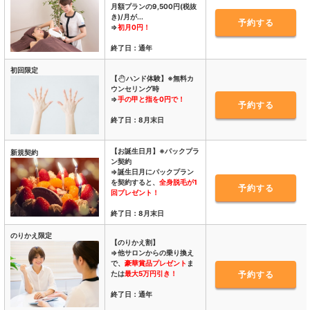
月額プランの9,500円(税抜
き)/月が...
予約する
⇒
初月0円！
終了日：通年
初回限定
【
ハンド体験】※無料カ
ウンセリング時
⇒
手の甲と指を0円で！
予約する
終了日：8月末日
【お誕生日月】※パックプラ
新規契約
ン契約
⇒誕生日月にパックプラン
を契約すると、
全身脱毛が1
予約する
回プレゼント！
終了日：8月末日
のりかえ限定
【のりかえ割】
⇒他サロンからの乗り換え
で、
豪華賞品プレゼント
ま
たは
最大5万円引き！
予約する
終了日：通年