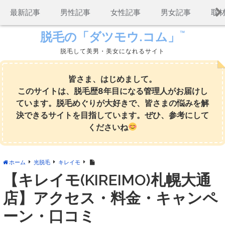
コ
最新記事
男性記事
女性記事
男女記事
取
ン
テ
™
脱毛の「ダツモウ.コム」
ン
脱毛して美男・美女になれるサイト
ツ
へ
ス
皆さま、はじめまして。
キ
このサイトは、脱毛歴8年目になる管理人がお届けし
ッ
ています。脱毛めぐりが大好きで、皆さまの悩みを解
プ
決できるサイトを目指しています。ぜひ、参考にして
くださいね
ホーム
光脱毛
キレイモ
【キレイモ(KIREIMO)札幌大通
店】アクセス・料金・キャンペ
ーン・口コミ