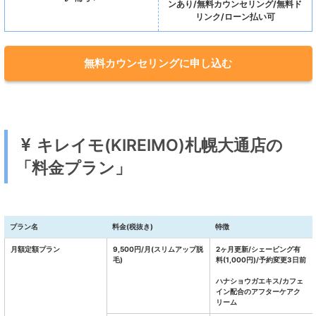
ンあり/無料カウンセリング/無料ド
リンク/ローン払い可
無料カウンセリングに申し込む
キレイモ(KIREIMO)札幌大通店の
「料金プラン」
プラン名
料金(税抜き)
特徴
月額定額プラン
9,500円/月(スリムアップ脱
2ヶ月更新/シェービング有
毛)
料(1,000円)/予約変更3日前
ハナショウガエキス/カフェ
イン配合のアフターケアク
リーム