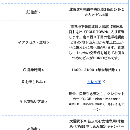
北海道札幌市中央区南2条西2-6-2
住所 >
ホリオビル4階
市営地下鉄南北線大通駅【南改札
口】を出てPOLE TOWNに入り直進
します。南２西３丁目の北洋札幌南
アクセス・道順 >
ビルの 地下出入口から地上に上が
りに道沿いに右へ曲がります。直進
し、１つめの交差点を越えて右側３
つめのビルがHORIOビルです。
営業時間 >
11:00～21:00（年末年始除く）
お申し込み >
キレイモ
現金、口座引き落とし、クレジット
カード(JCB・visa・master・
お支払い方法 >
AMEX・Diners Club)、キレイモロ
ーン
大通駅下車 徒歩4分/女性専用/体験
あり/WEB申し込み限定キャンペー
備考 >